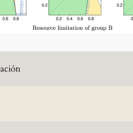
ración
consecuencias de la
les y artificiales desde una