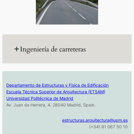
Ingeniería de carreteras
Diseño geométrico de carreteras
Departamento de Estructuras y Física de Edificación
Escuela Técnica Superior de Arquitectura (ETSAM)
Determinación del eje teórico de la
Universidad Politécnica de Madrid
Av. Juan de Herrera, 4. 28040 Madrid, Spain.
carretera. Consistencia del diseño
geométrico, distancia de visibilidad y
estructuras.arquitectura@upm.es
coordinación planta – alzado. Visibilidad en
(+34) 91 067 50 10
conducción nocturna.