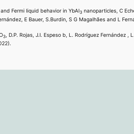
and Fermi liquid behavior in YbAl
nanoparticles, C Eche
3
rnández, E Bauer, S.Burdin, S G Magalhães and L Ferná
O
, D.P. Rojas, J.I. Espeso b, L. Rodríguez Fernández ,
3
022).