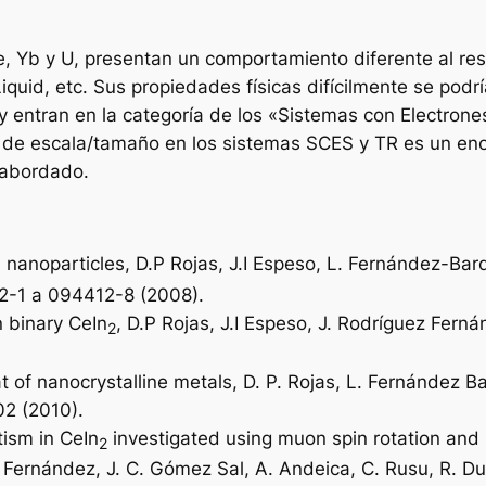
, Yb y U, presentan un comportamiento diferente al res
uid, etc. Sus propiedades físicas difícilmente se podrí
 y entran en la categoría de los «Sistemas con Electro
os de escala/tamaño en los sistemas SCES y TR es un e
 abordado.
nanoparticles, D.P Rojas, J.I Espeso, L. Fernández-Bar
3
2-1 a 094412-8 (2008).
n binary CeIn
, D.P Rojas, J.I Espeso, J. Rodríguez Fer
2
t of nanocrystalline metals, D. P. Rojas, L. Fernández B
2 (2010).
tism in CeIn
investigated using muon spin rotation and b
2
uez Fernández, J. C. Gómez Sal, A. Andeica, C. Rusu, R. 